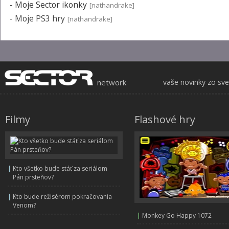
-
Moje Sector ikonky
[nathandrake]
-
Moje PS3 hry
[nathandrake]
network
vaše novinky zo sv
Filmy
Flashové hry
|
Kto všetko bude stáť za seriálom
Pán prsteňov?
|
Kto bude režisérom pokračovania
Venom?
|
Monkey Go Happy 1072