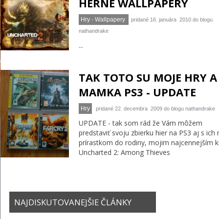
HERNÉ WALLPAPERY
Hry - Wallpapery
pridané 16. januára 2010 do blogu
nathandrake
...
TAK TOTO SU MOJE HRY A
MAMKA PS3 - UPDATE
Hry
pridané 22. decembra 2009 do blogu
nathandrake
UPDATE - tak som rád že Vám môžem
predstaviť svoju zbierku hier na PS3 aj s ic
prírastkom do rodiny, mojim najcennejším 
Uncharted 2: Among Thieves
NAJDISKUTOVANEJŠIE ČLÁNKY