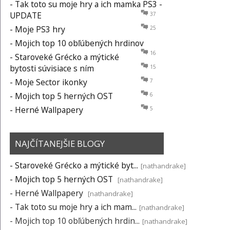
-
Tak toto su moje hry a ich mamka PS3 -
UPDATE
37
-
Moje PS3 hry
25
-
Mojich top 10 obľúbených hrdinov
16
-
Staroveké Grécko a mýtické
bytosti súvisiace s ním
15
-
Moje Sector ikonky
7
-
Mojich top 5 herných OST
6
-
Herné Wallpapery
5
NAJČÍTANEJŠIE BLOGY
-
Staroveké Grécko a mýtické byt...
[nathandrake]
-
Mojich top 5 herných OST
[nathandrake]
-
Herné Wallpapery
[nathandrake]
-
Tak toto su moje hry a ich mam...
[nathandrake]
-
Mojich top 10 obľúbených hrdin...
[nathandrake]