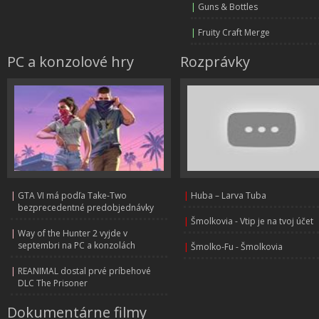
|
Guns & Bottles
|
Fruity Craft Merge
PC a konzolové hry
Rozprávky
|
GTA VI má podľa Take-Two
|
Huba – Larva Tuba
bezprecedentné predobjednávky
|
Šmolkovia - Vtip je na tvoj účet
|
Way of the Hunter 2 vyjde v
septembri na PC a konzolách
|
Šmolko-Fu - Šmolkovia
|
REANIMAL dostal prvé príbehové
DLC The Prisoner
Dokumentárne filmy