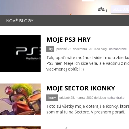
SLEDUJ
1
NOVÉ BLOGY
MOJE PS3 HRY
Hry
pridané 22. decembra 2010 do blogu
nathandrake
Tak, opäť máte možnosť vidieť moju zbierk
PS3 hier. Nieje ich síce veľa, ale väčšinu z n
viac-menej obľúbil :)
MOJE SECTOR IKONKY
Ikony
pridané 28. marca 2010 do blogu
nathandrake
Toto sú všetky moje doterajšie ikonky, ktor
som mal tu na Sectore. V presnom poradí.