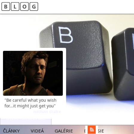
"Be careful what you wish
for...it might just get you"
nathan drake
BLOG nathandrake
ČLÁNKY
VIDEÁ
GALÉRIE
DISKUSIE