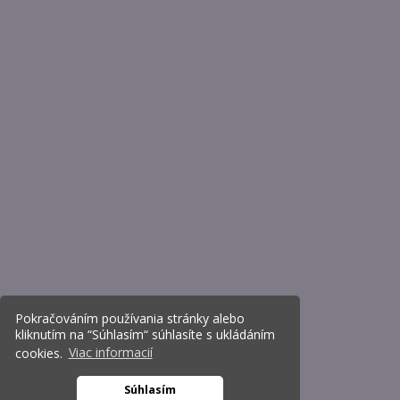
Pokračováním používania stránky alebo
kliknutím na “Súhlasím“ súhlasíte s ukládáním
cookies.
Viac informacií
Súhlasím